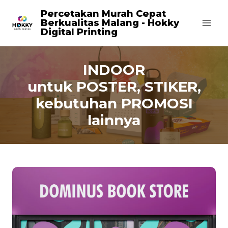
Skip
Percetakan Murah Cepat
Berkualitas Malang - Hokky
to
Digital Printing
content
INDOOR
untuk POSTER, STIKER,
kebutuhan PROMOSI
lainnya